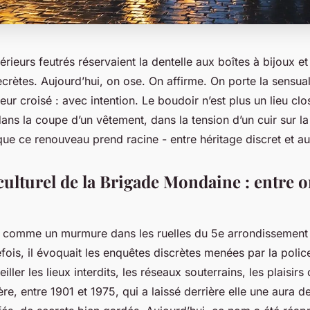
térieurs feutrés réservaient la dentelle aux boîtes à bijoux e
ecrètes. Aujourd’hui, on ose. On affirme. On porte la sensu
lleur croisé : avec intention. Le boudoir n’est plus un lieu clos,
 dans la coupe d’un vêtement, dans la tension d’un cuir sur la
 que ce renouveau prend racine - entre héritage discret et 
culturel de la Brigade Mondaine : entre 
comme un murmure dans les ruelles du 5e arrondissement 
ois, il évoquait les enquêtes discrètes menées par la polic
ller les lieux interdits, les réseaux souterrains, les plaisirs
ière, entre 1901 et 1975, qui a laissé derrière elle une aura 