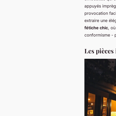
appuyés imprègn
provocation faci
extraire une élé
fétiche chic
, où
conformisme - pa
Les pièces 