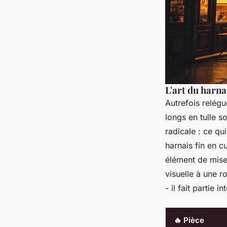
L'art du harna
Autrefois relég
longs en tulle 
radicale : ce qu
harnais fin en c
élément de mise 
visuelle à une r
- il fait partie i
🔥 Pièce