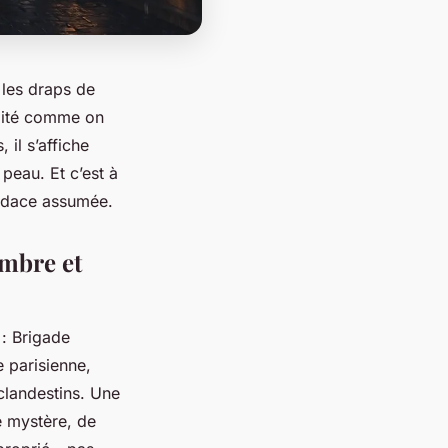
t les draps de
alité comme on
 il s’affiche
 peau. Et c’est à
audace assumée.
ombre et
: Brigade
e parisienne,
 clandestins. Une
de mystère, de