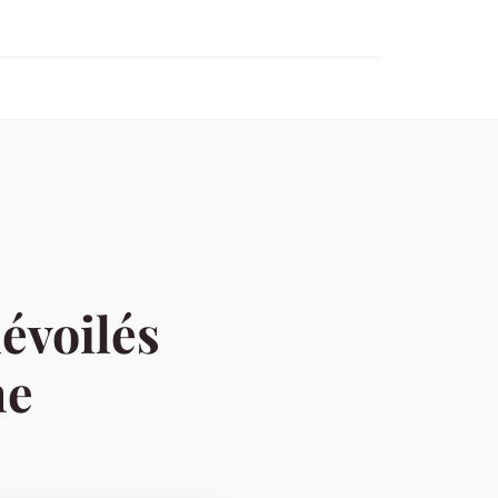
dévoilés
ne