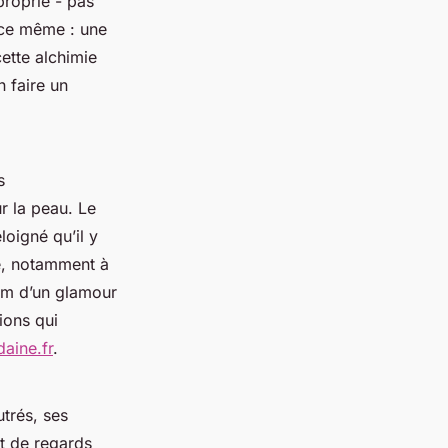
proprié - pas
nce même : une
cette alchimie
 faire un
s
ur la peau. Le
loigné qu’il y
ue, notamment à
nom d’un glamour
ions qui
aine.fr
.
utrés, ses
et de regards