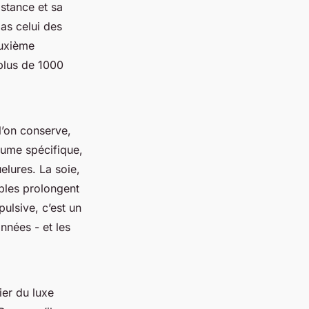
istance et sa
pas celui des
euxième
 plus de 1000
l’on conserve,
aume spécifique,
uelures. La soie,
mples prolongent
ulsive, c’est un
nnées - et les
ier du luxe