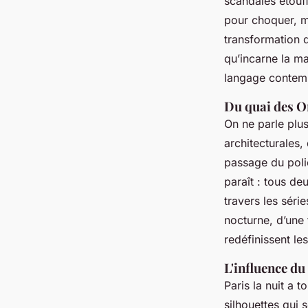
scandales étouf
pour choquer, m
transformation d
qu’incarne la m
langage contempo
Du quai des O
On ne parle plus
architecturales,
passage du polic
paraît : tous de
travers les séri
nocturne, d’une 
redéfinissent le
L'influence du
Paris la nuit a 
silhouettes qui 