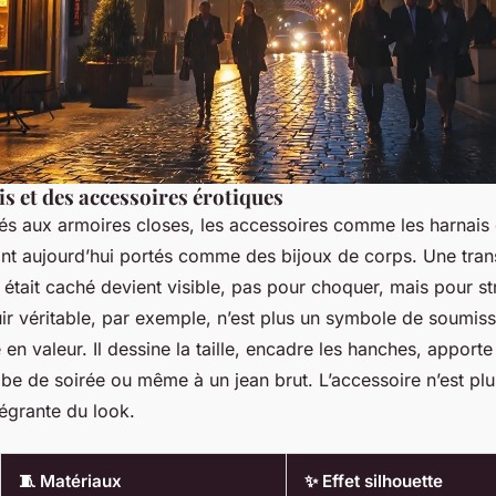
is et des accessoires érotiques
ués aux armoires closes, les accessoires comme les harnais 
sont aujourd’hui portés comme des bijoux de corps. Une tra
i était caché devient visible, pas pour choquer, mais pour st
uir véritable, par exemple, n’est plus un symbole de soumis
en valeur. Il dessine la taille, encadre les hanches, apporte
obe de soirée ou même à un jean brut. L’accessoire n’est p
ntégrante du look.
🧵 Matériaux
✨ Effet silhouette