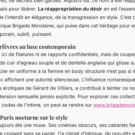
fés, de secrets bien gardés. Aujourd’hui, ce nom a été réap
ais pour libérer.
La réappropriation du désir
en est l’esse
e l’interdit en élégance, de la transgression en style. C’est 
arque Brigade Mondaine, qui puise dans cet héritage pour en
rain, subtil, puissant.
rfèvres au luxe contemporain
 ici de filatures ni de rapports confidentiels, mais de coupe
 de cuir d’agneau souple et de dentelle anglaise qui glisse s
ier en uniforme à la femme en body structuré n’est pas si é
ux affichent une autorité silencieuse. L’influence romanesq
es érotiques de Gérard de Villiers, a contribué à teinter ce 
tension sensuelle jamais explicite. Pour explorer ces collect
s codes de l'intime, on peut se rendre sur
www.brigademond
 Paris nocturne sur le style
toujours été une muse. Ses cinémas obscurs, ses cabarets fe
se croisent sans se parler. Ce climat d’intrigue, de non-dits 