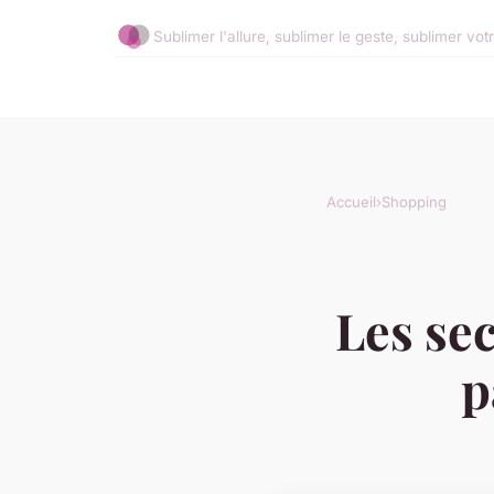
Sublimer l'allure, sublimer le geste, sublimer vot
Accueil
›
Shopping
Les sec
p