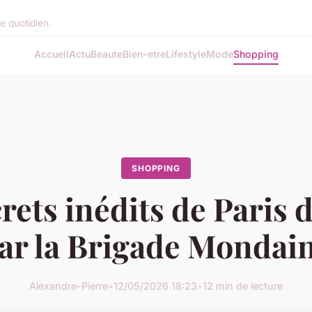
re quotidien.
Accueil
Actu
Beaute
Bien-etre
Lifestyle
Mode
Shopping
SHOPPING
rets inédits de Paris 
ar la Brigade Mondai
Alexandre-Pierre
•
12/05/2026 18:23
•
12 min de lecture