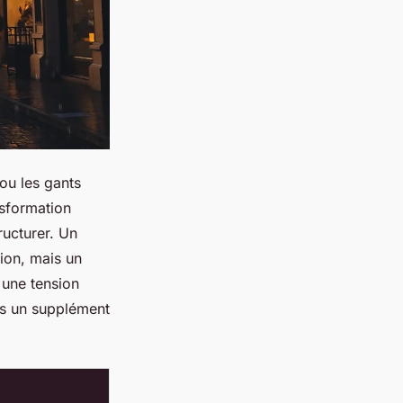
ou les gants
nsformation
ructurer. Un
sion, mais un
 une tension
lus un supplément