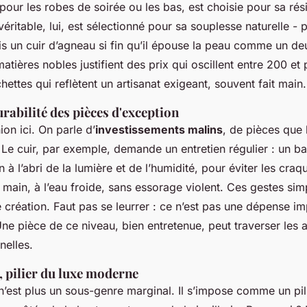
 pour les robes de soirée ou les bas, est choisie pour sa rés
véritable, lui, est sélectionné pour sa souplesse naturelle - 
is un cuir d’agneau si fin qu’il épouse la peau comme un d
tières nobles justifient des prix qui oscillent entre 200 et
hettes qui reflètent un artisanat exigeant, souvent fait main.
urabilité des pièces d'exception
ion ici. On parle d’
investissements malins
, de pièces que 
 Le cuir, par exemple, demande un entretien régulier : un b
 à l’abri de la lumière et de l’humidité, pour éviter les craq
la main, à l’eau froide, sans essorage violent. Ces gestes si
 création. Faut pas se leurrer : ce n’est pas une dépense imp
e pièce de ce niveau, bien entretenue, peut traverser les a
nelles.
c, pilier du luxe moderne
’est plus un sous-genre marginal. Il s’impose comme un pil