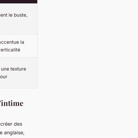
ient le buste,
accentue la
erticalité
 une texture
mour
'intime
 créer des
le anglaise,