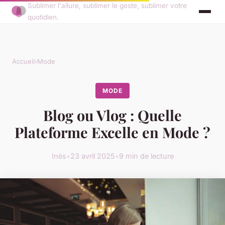
Sublimer l'allure, sublimer le geste, sublimer votre
quotidien.
Accueil
›
Mode
MODE
Blog ou Vlog : Quelle
Plateforme Excelle en Mode ?
Inès
•
23 avril 2025
•
9 min de lecture