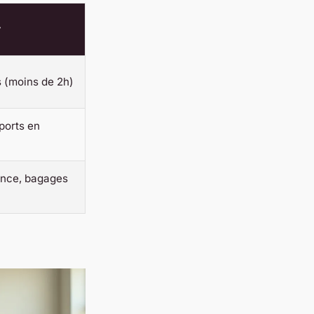
r
s (moins de 2h)
ports en
ance, bagages