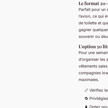
Le format 20-
Parfait pour un
l’avion, ce qui 
de toilette et q
gagner quelques
souvenir ou deu
L'option 50 li
Pour une semain
d’organiser les
vêtements sales
compagnies low-
maximales.
📏 Vérifiez 
🔁 Privilégie
🧳 Optez pou