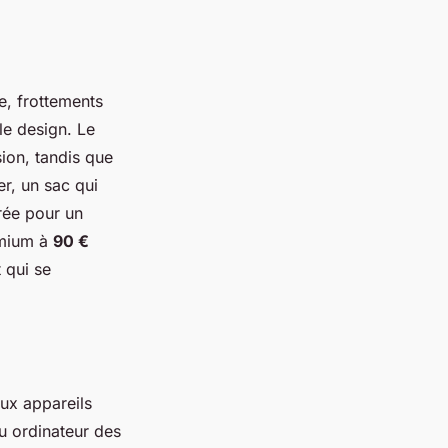
e, frottements
le design. Le
sion, tandis que
er, un sac qui
trée pour un
emium à
90 €
 qui se
ux appareils
ou ordinateur des