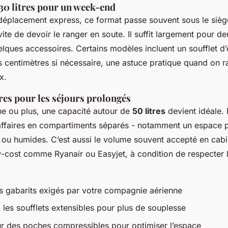
30 litres pour un week-end
 déplacement express, ce format passe souvent sous le siè
évite de devoir le ranger en soute. Il suffit largement pour de
uelques accessoires. Certains modèles incluent un soufflet d
 centimètres si nécessaire, une astuce pratique quand on r
x.
tres pour les séjours prolongés
e ou plus, une capacité autour de
50 litres
devient idéale. 
 affaires en compartiments séparés - notamment un espace p
 ou humides. C’est aussi le volume souvent accepté en cabi
cost comme Ryanair ou Easyjet, à condition de respecter 
les gabarits exigés par votre compagnie aérienne
z les soufflets extensibles pour plus de souplesse
r des poches compressibles pour optimiser l’espace