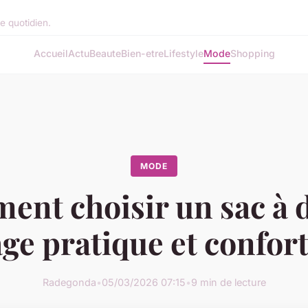
re quotidien.
Accueil
Actu
Beaute
Bien-etre
Lifestyle
Mode
Shopping
MODE
nt choisir un sac à 
ge pratique et confor
Radegonda
•
05/03/2026 07:15
•
9 min de lecture