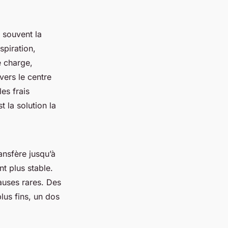
 souvent la
nspiration,
e charge,
vers le centre
es frais
 la solution la
ansfère jusqu’à
t plus stable.
pauses rares. Des
us fins, un dos