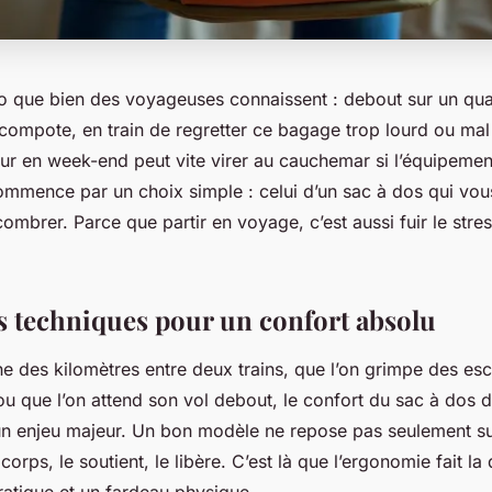
io que bien des voyageuses connaissent : debout sur un qua
 compote, en train de regretter ce bagage trop lourd ou ma
our en week-end peut vite virer au cauchemar si l’équipement
ommence par un choix simple : celui d’un sac à dos qui vous
mbrer. Parce que partir en voyage, c’est aussi fuir le stres
es techniques pour un confort absolu
 des kilomètres entre deux trains, que l’on grimpe des esc
ou que l’on attend son vol debout, le confort du sac à dos 
un enjeu majeur. Un bon modèle ne repose pas seulement sur 
 corps, le soutient, le libère. C’est là que l’ergonomie fait la
ratique et un fardeau physique.