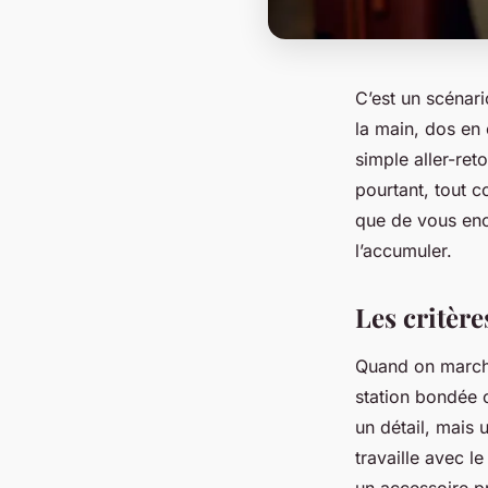
C’est un scénar
la main, dos en
simple aller-ret
pourtant, tout c
que de vous enco
l’accumuler.
Les critèr
Quand on marche
station bondée 
un détail, mais 
travaille avec le
un accessoire p