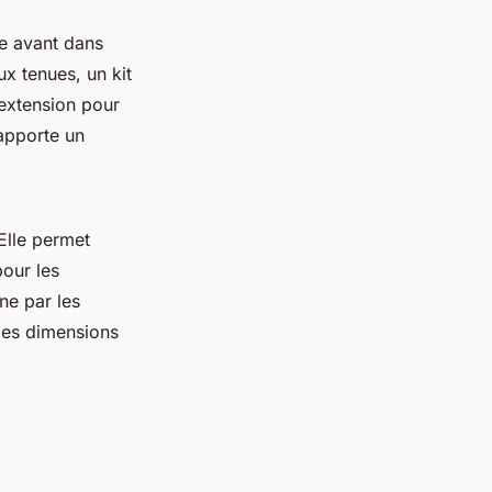
ge avant dans
ux tenues, un kit
’extension pour
apporte un
Elle permet
our les
ne par les
les dimensions