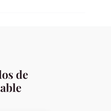
dos de
table