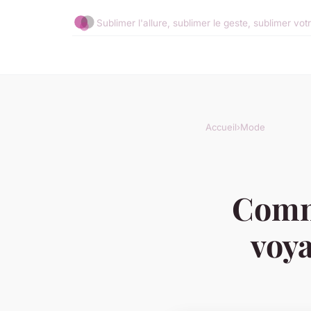
Sublimer l'allure, sublimer le geste, sublimer vot
Accueil
›
Mode
Comme
voya