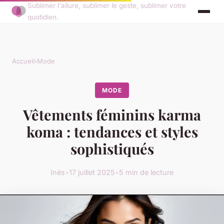
Sublimer l'allure, sublimer le geste, sublimer votre
quotidien.
Accueil
›
Mode
MODE
Vêtements féminins karma
koma : tendances et styles
sophistiqués
Inès
•
17 juillet 2025
•
5 min de lecture